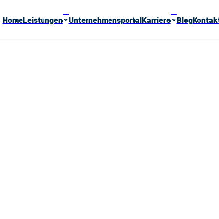
⌃
⌃
Home
Leistungen
Unternehmensportal
Karriere
Blog
Kontak